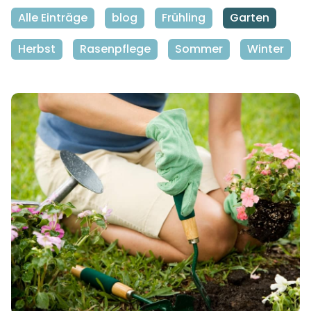
Alle Einträge
blog
Frühling
Garten
Herbst
Rasenpflege
Sommer
Winter