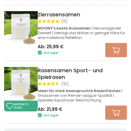
Zierrasensamen
(
11
)
MOOWY's beste Grassamen
| Hervorragender
Zierwert | Verträgt das Mähen in geringer Höhe für
eine makellose Perfektion
Ab:
25,99
€
Auf Lager
Rasensamen Sport- und
Spielrasen
(
15
)
Ideal für stark beanspruchte Rasenflächen
|
Grassamen von Premier-League-Qualität |
Spezielle AquaSaver-Beschichtung
MOOWY's
Wahl
Ab:
21,99
€
Auf Lager