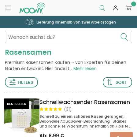
0
Lieferung innerhalb von zwei Arbeitstagen
Rasensamen
Premium Rasensamen Kaufen – von Experten für deinen
Garten entwickelt. Hier findest
...
Mehr lesen
FILTERS
SORT
Schnellwachsender Rasensamen
BESTSELLER
(
31
)
Schnell zu einem schönen Rasen gelangen
|
Besondere AquaSaver-Beschichtung | Starkes
und schnelles Wachstum innerhalb von 7 bis 14
Tagen
Ab:
8,99
€