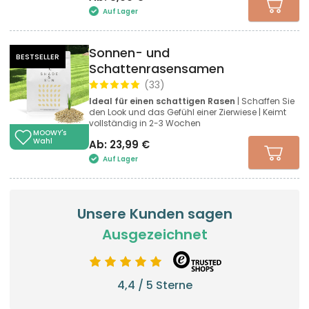
Auf Lager
Sonnen- und
BESTSELLER
Schattenrasensamen
(
33
)
Ideal für einen schattigen Rasen
| Schaffen Sie
den Look und das Gefühl einer Zierwiese | Keimt
vollständig in 2-3 Wochen
MOOWY's
Wahl
Ab:
23,99
€
Auf Lager
Unsere Kunden sagen
Ausgezeichnet