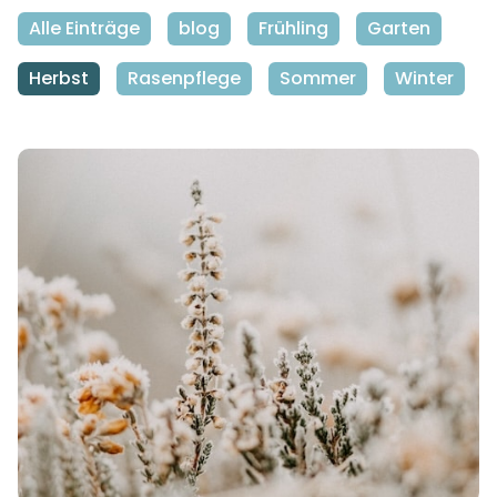
Alle Einträge
blog
Frühling
Garten
Herbst
Rasenpflege
Sommer
Winter