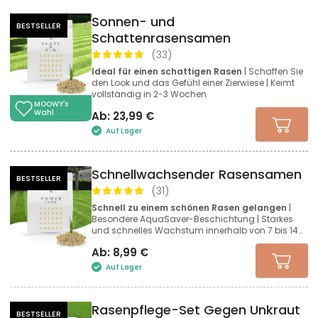
Sonnen- und
BESTSELLER
Schattenrasensamen
(
33
)
Ideal für einen schattigen Rasen
| Schaffen Sie
den Look und das Gefühl einer Zierwiese | Keimt
vollständig in 2-3 Wochen
MOOWY's
Wahl
Ab:
23,99
€
Auf Lager
Schnellwachsender Rasensamen
BESTSELLER
(
31
)
Schnell zu einem schönen Rasen gelangen
|
Besondere AquaSaver-Beschichtung | Starkes
und schnelles Wachstum innerhalb von 7 bis 14
Tagen
Ab:
8,99
€
Auf Lager
Rasenpflege-Set Gegen Unkraut
BESTSELLER