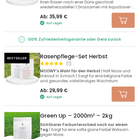
Ihren Rasen nach einer Dürre geschickt
wiederherzustellen | Grassamen mit AquaSaver-
Beschichtung
Ab:
35,99
€
Auf Lager
100% Zufriedenheitsgarantie oder Geld zurück
Rasenpflege-Set Herbst
BESTSELLER
(
1
)
MOOWY's Wahl für den Herbst
| Hält Moos und
Unkraut in Schach | Sorgt für eine tiefgrüne Farbe
und gesundes, vollständiges Wachstum
Ab:
29,99
€
Auf Lager
Green Up – 2000m² – 2kg
Sichtbarer Farbunterschied nach nur einem
Tag
|
Sorgt für eine satte grüne Farbe| Wirksam
gegen Moos