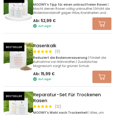
MOOWY’s Tipp für einen unkrautfreien Rasen
|
Macht deinen Rasen völlig unkrautfrei | Erhöht die
Widerstandskraft gegen Hitze, Krankheiten und
Stress
Ab:
52,99
€
Auf Lager
Rasenkalk
BESTSELLER
(
11
)
Reduziert die Bodenversauerung
| Fördert die
Aufnahme von Nährstoffen | Zusätzliches
Magnesium sorgt für grünen Schub
Ab:
15,99
€
Auf Lager
Reparatur-Set Für Trockenen
BESTSELLER
Rasen
(
12
)
MOOWY's Wahl nach Trockenheit
| Alles, um