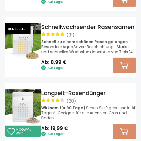
Auf Lager
Schnellwachsender Rasensamen
BESTSELLER
(
31
)
Schnell zu einem schönen Rasen gelangen
|
Besondere AquaSaver-Beschichtung | Starkes
und schnelles Wachstum innerhalb von 7 bis 14
Tagen
Ab:
8,99
€
Auf Lager
Langzeit-Rasendünger
(
28
)
Wirksam für 90 Tage
| Sehen Sie Ergebnisse in 14
Tagen! | Geeignet für alle Arten von Gras und
Boden
Ab:
19,99
€
MOOWY's
Wahl
Auf Lager