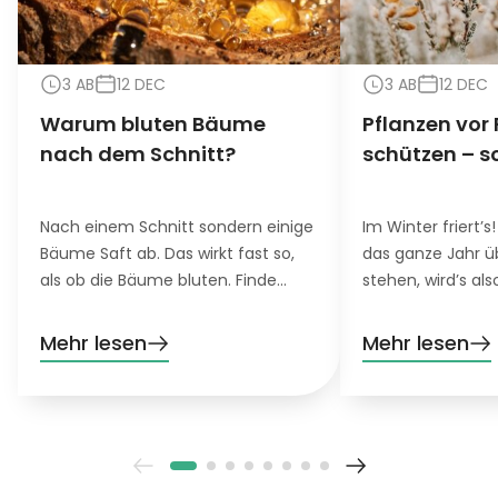
3 AB
12 DEC
3 AB
12 DEC
Warum bluten Bäume
Pflanzen vor 
nach dem Schnitt?
schützen – s
Nach einem Schnitt sondern einige
Im Winter friert’s!
Bäume Saft ab. Das wirkt fast so,
das ganze Jahr 
als ob die Bäume bluten. Finde
stehen, wird’s als
heraus, was genau es damit auf
Damit auch die n
sich hat und was du für blutende
harten Bäume, S
Mehr lesen
Mehr lesen
Bäume tun kannst.
Blumen in deinem
ist daher etwas F
gefragt.