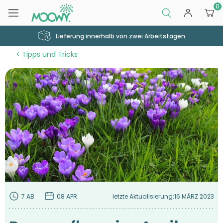
0
Lieferung innerhalb von zwei Arbeitstagen
Tipps und Tricks
7 AB
08 APR.
letzte Aktualisierung:
16 MÄRZ 2023