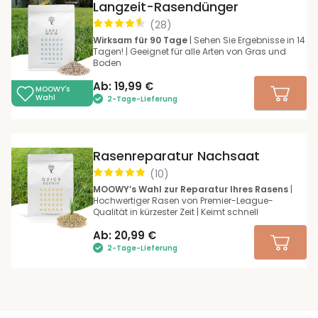
Langzeit-Rasendünger
(
28
)
Wirksam für 90 Tage
| Sehen Sie Ergebnisse in 14
Tagen! | Geeignet für alle Arten von Gras und
Boden
Ab:
19,99
€
MOOWY's
Wahl
2-Tage-Lieferung
Rasenreparatur Nachsaat
(
10
)
MOOWY’s Wahl zur Reparatur Ihres Rasens
|
Hochwertiger Rasen von Premier-League-
Qualität in kürzester Zeit | Keimt schnell
Ab:
20,99
€
2-Tage-Lieferung