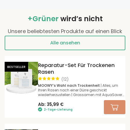
werden frische Keimlinge erscheinen und deine
Grasnarbe verdichten.
+Grüner
wird’s nicht
Unsere beliebtesten Produkte auf einen Blick
Alle ansehen
Reparatur-Set Für Trockenen
BESTSELLER
Rasen
(
12
)
MOOWY’s Wahl nach Trockenheit
| Alles, um
Ihren Rasen nach einer Dürre geschickt
wiederherzustellen | Grassamen mit AquaSaver-
Beschichtung
Ab:
35,99
€
2-Tage-Lieferung