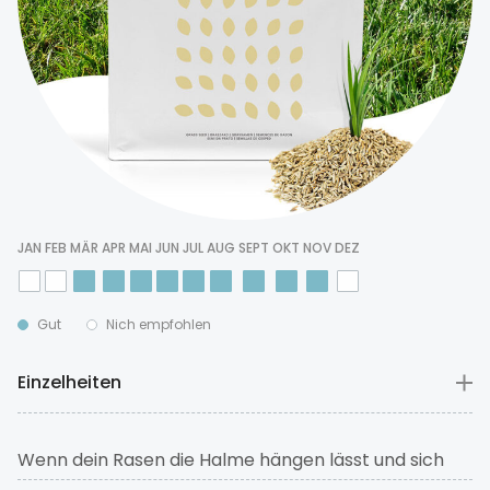
JAN
FEB
MÄR
APR
MAI
JUN
JUL
AUG
SEPT
OKT
NOV
DEZ
Gut
Nich empfohlen
Einzelheiten
Wenn dein Rasen die Halme hängen lässt und sich
kahle Stellen bilden, solltest du sofort handeln.