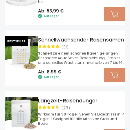
her
Ab:
53,99
€
Auf Lager
Schnellwachsender Rasensamen
BESTSELLER
(
31
)
Schnell zu einem schönen Rasen gelangen
|
Besondere AquaSaver-Beschichtung | Starkes
und schnelles Wachstum innerhalb von 7 bis 14
Tagen
Ab:
8,99
€
Auf Lager
Langzeit-Rasendünger
(
28
)
Wirksam für 90 Tage
| Sehen Sie Ergebnisse in 14
Tagen! | Geeignet für alle Arten von Gras und
Boden