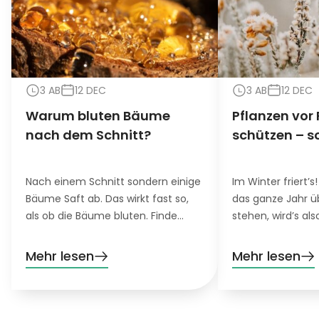
3 AB
12 DEC
3 AB
12 DEC
Warum bluten Bäume
Pflanzen vor 
nach dem Schnitt?
schützen – s
Nach einem Schnitt sondern einige
Im Winter friert’s!
Bäume Saft ab. Das wirkt fast so,
das ganze Jahr 
als ob die Bäume bluten. Finde
stehen, wird’s als
heraus, was genau es damit auf
Damit auch die n
sich hat und was du für blutende
harten Bäume, S
Mehr lesen
Mehr lesen
Bäume tun kannst.
Blumen in deinem
ist daher etwas F
gefragt.