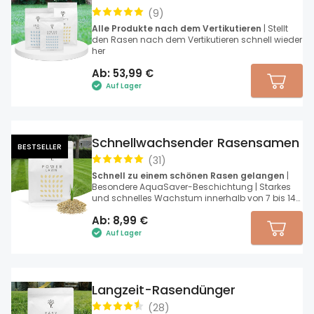
(
9
)
Alle Produkte nach dem Vertikutieren
| Stellt
den Rasen nach dem Vertikutieren schnell wieder
her
Ab:
53,99
€
Auf Lager
Schnellwachsender Rasensamen
BESTSELLER
(
31
)
Schnell zu einem schönen Rasen gelangen
|
Besondere AquaSaver-Beschichtung | Starkes
und schnelles Wachstum innerhalb von 7 bis 14
Tagen
Ab:
8,99
€
Auf Lager
Langzeit-Rasendünger
(
28
)