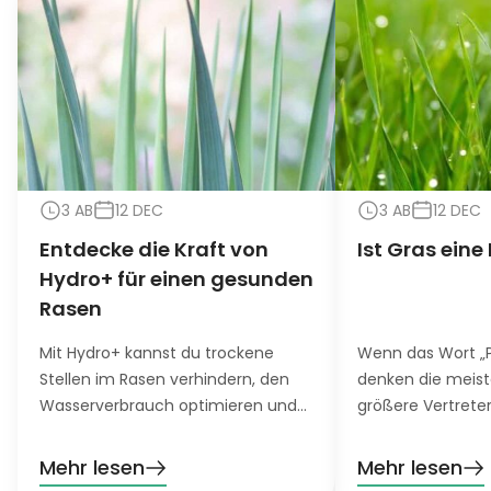
3 AB
12 DEC
3 AB
12 DEC
Entdecke die Kraft von
Ist Gras eine
Hydro+ für einen gesunden
Rasen
Mit Hydro+ kannst du trockene
Wenn das Wort „Pf
Stellen im Rasen verhindern, den
denken die meis
Wasserverbrauch optimieren und
größere Vertrete
das Wurzelwachstum auch in
oder eine Staude,
Trockenperioden fördern.
Gras kommt den 
Mehr lesen
Mehr lesen
Sinn. Aber warum 