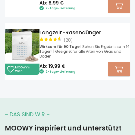
Ab:
8,99
€
2-Tage-Lieferung
Langzeit-Rasendünger
(
28
)
Wirksam für 90 Tage
| Sehen Sie Ergebnisse in 14
Tagen! | Geeignet für alle Arten von Gras und
Boden
Ab:
19,99
€
MOOWY's
Wahl
2-Tage-Lieferung
– DAS SIND WIR –
MOOWY inspiriert und unterstützt