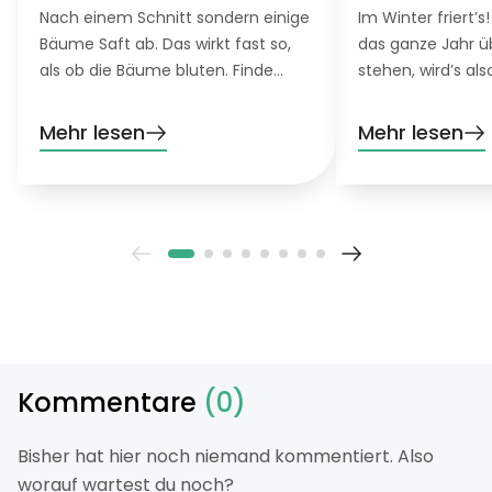
Nach einem Schnitt sondern einige
Im Winter friert’s!
Bäume Saft ab. Das wirkt fast so,
das ganze Jahr 
als ob die Bäume bluten. Finde
stehen, wird’s als
heraus, was genau es damit auf
Damit auch die n
sich hat und was du für blutende
harten Bäume, S
Mehr lesen
Mehr lesen
Bäume tun kannst.
Blumen in deinem
ist daher etwas F
gefragt.
Kommentare
(0)
Bisher hat hier noch niemand kommentiert. Also
worauf wartest du noch?