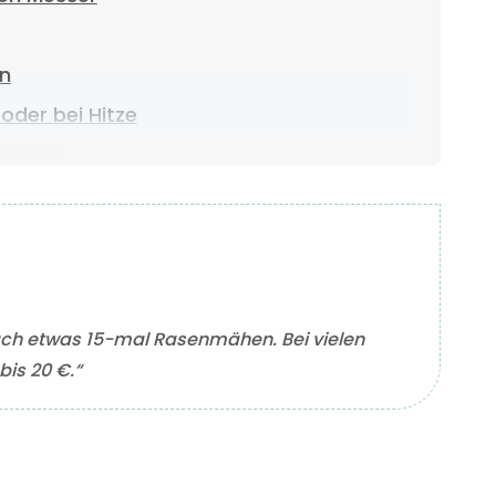
en
oder bei Hitze
ussaat
Düngen
gen
ch etwas 15-mal Rasenmähen. Bei vielen
bis 20 €.“