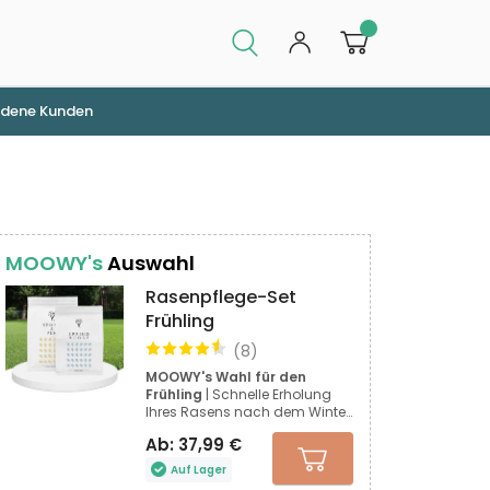
0
edene Kunden
MOOWY's
Auswahl
Rasenpflege-Set
Frühling
(
8
)
MOOWY's Wahl für den
Frühling
| Schnelle Erholung
Ihres Rasens nach dem Winter
| Ein starker Rasen verhindert
Ab:
37,99
€
Unkrautwuchs
Auf Lager