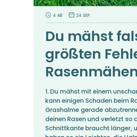
4 AB
24 SEP.
Du mähst fals
größten Fehl
Rasenmähe
1. Du mähst mit einem unscha
kann einigen Schaden beim Ra
Grashalme gerade abzutrennen
deinen Rasen und verletzt so 
Schnittkante braucht länger, 