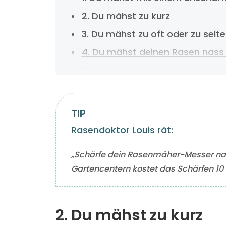
2. Du mähst zu kurz
3. Du mähst zu oft oder zu selt
4. Du mähst deinen Rasen nass 
5. Du mähst zu früh nach der A
6. Du mähst zu früh nach dem 
7. Du lässt den Rasenschnitt lie
Rasendoktor Louis rät:
„Schärfe dein Rasenmäher-Messer na
Gartencentern kostet das Schärfen 10 
2. Du mähst zu kurz