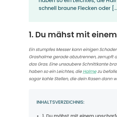
haben so ein Leichtes, die Hal
schnell braune Flecken oder [
1. Du mähst mit eine
Ein stumpfes Messer kann einigen Schade
Grashalme gerade abzutrennen, zerrupft di
das Gras. Eine unsaubere Schnittkante bra
haben so ein Leichtes, die
Halme
zu befall
sogar kahle Stellen, die dein Rasen dann w
INHALTSVERZEICHNIS:
1. Du mähst mit einem unschar