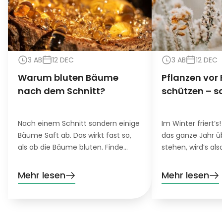
3 AB
12 DEC
3 AB
12 DEC
Warum bluten Bäume
Pflanzen vor 
nach dem Schnitt?
schützen – s
Nach einem Schnitt sondern einige
Im Winter friert’s!
Bäume Saft ab. Das wirkt fast so,
das ganze Jahr 
als ob die Bäume bluten. Finde
stehen, wird’s als
heraus, was genau es damit auf
Damit auch die n
sich hat und was du für blutende
harten Bäume, S
Mehr lesen
Mehr lesen
Bäume tun kannst.
Blumen in deinem
ist daher etwas F
gefragt.