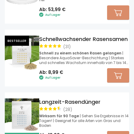
Ab:
53,99
€
Auf Lager
Schnellwachsender Rasensamen
BESTSELLER
(
31
)
Schnell zu einem schönen Rasen gelangen
|
Besondere AquaSaver-Beschichtung | Starkes
und schnelles Wachstum innerhalb von 7 bis 14
Tagen
Ab:
8,99
€
Auf Lager
Langzeit-Rasendünger
(
28
)
Wirksam für 90 Tage
| Sehen Sie Ergebnisse in 14
Tagen! | Geeignet für alle Arten von Gras und
Boden