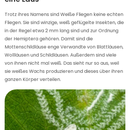
Mottenschildläuse und Ameisen – ein tolles
Team
Trotz ihres Namens sind Weiße Fliegen keine echten
Pflege nach dem Befall mit Weißen Fliegen
Fliegen. Sie sind winzige, weiß geflügelte Insekten, die
Nimm das Problem der Weißen Fliege in Angriff!
in der Regel etwa 2 mm lang sind und zur Ordnung
Weiße Fliege FAQ
der Hemiptera gehören. Damit sind die
Mottenschildläuse enge Verwandte von Blattläusen,
Wollläusen und Schildläusen. Außerdem sind viele
von ihnen nicht mal weiß. Das sieht nur so aus, weil
sie weißes Wachs produzieren und dieses über ihren
ganzen Körper verteilen.