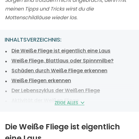
Sorgen sind trotzdem nicht angebracht, denn mit
meinen Tipps und Tricks wirst du die
Mottenschildläuse wieder los.
INHALTSVERZEICHNIS:
Die Weiße Fliege ist eigentlich eine Laus
Weiße Fliege, Blattlaus oder Spinnmilbe?
Schäden durch Weiße Fliege erkennen
Weiße Fliegen erkennen
Der Lebenszyklus der Weißen Fliege
Aktivität der Weißen Fliege
ZEIGE ALLES
Ansammlungen Weißer Fliegen
Weiße Fliege bekämpfen
Die Weiße Fliege ist eigentlich
Weiße Fliegen Befall vorbeugen
eine Laus