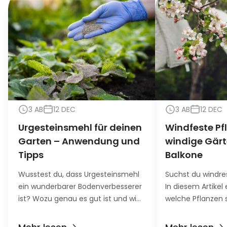
3 AB
12 DEC
3 AB
12 DEC
Urgesteinsmehl für deinen
Windfeste Pf
Garten – Anwendung und
windige Gär
Tipps
Balkone
Wusstest du, dass Urgesteinsmehl
Suchst du windre
ein wunderbarer Bodenverbesserer
In diesem Artikel 
ist? Wozu genau es gut ist und wie
welche Pflanzen 
du es richtig verwendest, steht in
für windige Stan
diesem Artikel.
allen voran Gärte