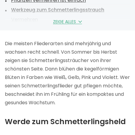
Pflanzen vermehren ist einfach
Werkzeug zum Schmetterlingsstrauch
Vermehren
ZEIGE ALLES
Wann Schmetterlingsstrauch stecken?
Methoden zur Vermehrung
Die meisten Fliederarten sind mehrjährig und
Schmetterlingsstrauch vermehren – Anleitung
wachsen recht schnell. Von Sommer bis Herbst
Schmetterlingsstrauch Stecklinge im Wasser
zeigen sie Schmetterlingssträucher von ihrer
verwurzeln
schönsten Seite. Dann blühen die kegelförmigen
Blüten in Farben wie Weiß, Gelb, Pink und Violett. Wer
Schmetterlingsstrauch-Stecklinge pflanzen
seinen Schmetterlingsflieder gut pflegen möchte,
Probleme beim Vermehren von
beschneidet ihn im Frühling für ein kompaktes und
Schmetterlingssträuchern lösen
gesundes Wachstum.
Schmetterlingsstrauch Vermehren FAQ
Werde zum Schmetterlingsheld