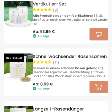
Vertikutier-Set
(
9
)
Alle Produkte nach dem Vertikutieren
| Stellt
den Rasen nach dem Vertikutieren schnell wieder
her
Ab:
53,99
€
Auf Lager
Schnellwachsender Rasensamen
BESTSELLER
(
31
)
Schnell zu einem schönen Rasen gelangen
|
Besondere AquaSaver-Beschichtung | Starkes
und schnelles Wachstum innerhalb von 7 bis 14
Tagen
Ab:
8,99
€
Auf Lager
Langzeit-Rasendünger