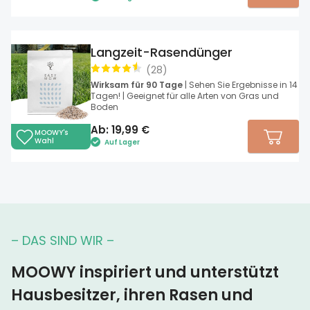
Langzeit-Rasendünger
(
28
)
Wirksam für 90 Tage
| Sehen Sie Ergebnisse in 14
Tagen! | Geeignet für alle Arten von Gras und
Boden
Ab:
19,99
€
MOOWY's
Wahl
Auf Lager
– DAS SIND WIR –
MOOWY inspiriert und unterstützt
Hausbesitzer, ihren Rasen und