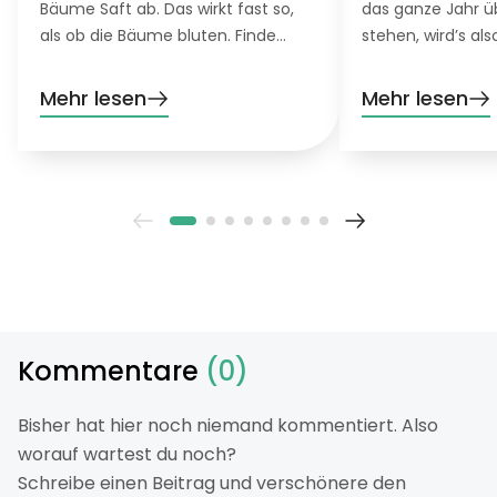
Bäume Saft ab. Das wirkt fast so,
das ganze Jahr 
als ob die Bäume bluten. Finde
stehen, wird’s als
heraus, was genau es damit auf
Damit auch die n
sich hat und was du für blutende
harten Bäume, S
Mehr lesen
Mehr lesen
Bäume tun kannst.
Blumen in deinem
ist daher etwas F
gefragt.
Kommentare
(0)
Bisher hat hier noch niemand kommentiert. Also
worauf wartest du noch?
Schreibe einen Beitrag und verschönere den