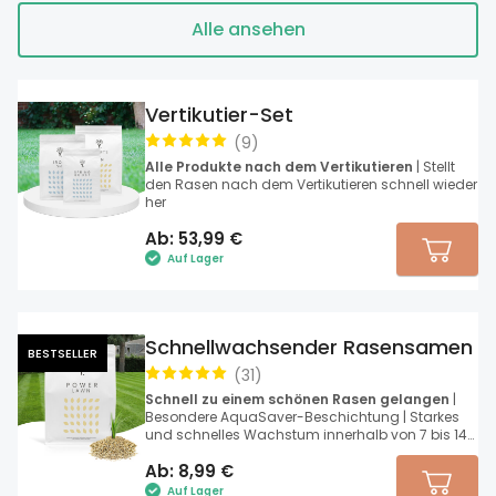
Alle ansehen
Vertikutier-Set
(
9
)
Alle Produkte nach dem Vertikutieren
| Stellt
den Rasen nach dem Vertikutieren schnell wieder
her
Ab:
53,99
€
Auf Lager
Schnellwachsender Rasensamen
BESTSELLER
(
31
)
Schnell zu einem schönen Rasen gelangen
|
Besondere AquaSaver-Beschichtung | Starkes
und schnelles Wachstum innerhalb von 7 bis 14
Tagen
Ab:
8,99
€
Auf Lager