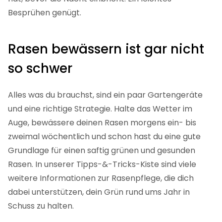
An besonders heißen Tagen lohnt es sich, deinen
Rasen am Spätnachmittag etwas abzukühlen.
Wichtig ist, dass die Sonne nicht mehr intensiv
scheint und dein Rasen genügend Zeit zum Trocknen
hat, bevor die Nacht einbricht. Ein leichtes
Besprühen genügt.
Rasen bewässern ist gar nicht
so schwer
Alles was du brauchst, sind ein paar Gartengeräte
und eine richtige Strategie. Halte das Wetter im
Auge, bewässere deinen Rasen morgens ein- bis
zweimal wöchentlich und schon hast du eine gute
Grundlage für einen saftig grünen und gesunden