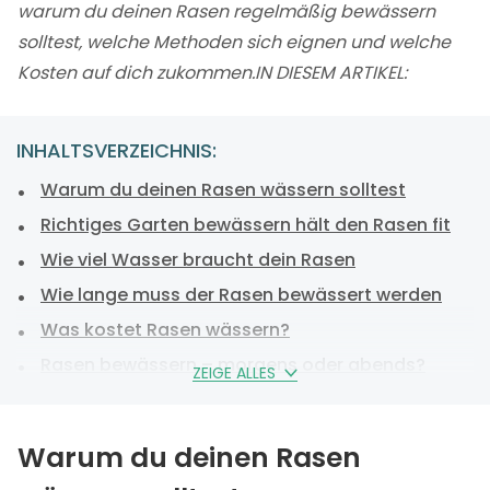
warum du deinen Rasen regelmäßig bewässern
solltest, welche Methoden sich eignen und welche
Kosten auf dich zukommen.IN DIESEM ARTIKEL:
INHALTSVERZEICHNIS:
Warum du deinen Rasen wässern solltest
Richtiges Garten bewässern hält den Rasen fit
Wie viel Wasser braucht dein Rasen
Wie lange muss der Rasen bewässert werden
Was kostet Rasen wässern?
Rasen bewässern – morgens oder abends?
ZEIGE ALLES
Ein Rasen Bewässerungssystem muss nicht
kompliziert sein
Warum du deinen Rasen
Rasen ist nicht gleich Rasen