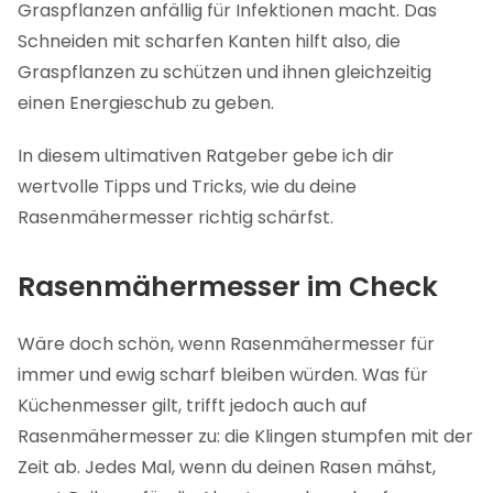
Tipps für die Pflege
Graspflanzen anfällig für Infektionen macht. Das
Häufige Fehler beim Rasenmähermesser
Schneiden mit scharfen Kanten hilft also, die
Graspflanzen zu schützen und ihnen gleichzeitig
schärfen
einen Energieschub zu geben.
Rasenmähermesser schärfen FAQ
Möchtest du jetzt loslegen oder brauchst du
In diesem ultimativen Ratgeber gebe ich dir
mehr Infos?
wertvolle Tipps und Tricks, wie du deine
Rasenmähermesser richtig schärfst.
Rasenmähermesser im Check
Wäre doch schön, wenn Rasenmähermesser für
immer und ewig scharf bleiben würden. Was für
Küchenmesser gilt, trifft jedoch auch auf
Rasenmähermesser zu: die Klingen stumpfen mit der
Zeit ab. Jedes Mal, wenn du deinen Rasen mähst,