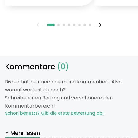
wie ein teures Fertig-
Klimawandel zun
Gewächshaus.
Du kannst helfen
Garten in eine kl
Schmetterlingsoa
Kommentare
(0)
Bisher hat hier noch niemand kommentiert. Also
worauf wartest du noch?
Schreibe einen Beitrag und verschönere den
Kommentarbereich!
Schon benutzt? Gib die erste Bewertung ab!
+ Mehr lesen