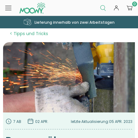
0
Lieferung innerhalb von zwei Arbeitstagen
Tipps und Tricks
7 AB
02 APR.
letzte Aktualisierung:
05 APR. 2023