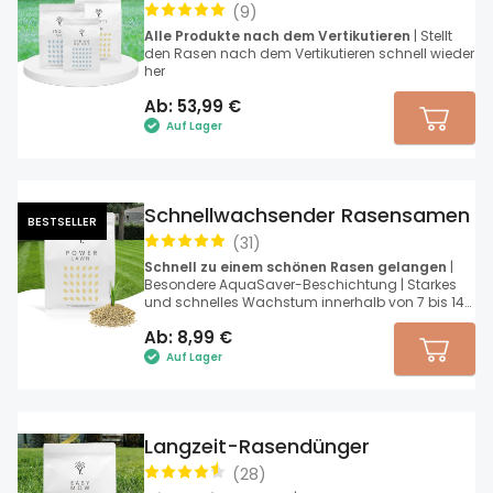
(
9
)
Alle Produkte nach dem Vertikutieren
| Stellt
den Rasen nach dem Vertikutieren schnell wieder
her
Ab:
53,99
€
Auf Lager
Schnellwachsender Rasensamen
BESTSELLER
(
31
)
Schnell zu einem schönen Rasen gelangen
|
Besondere AquaSaver-Beschichtung | Starkes
und schnelles Wachstum innerhalb von 7 bis 14
Tagen
Ab:
8,99
€
Auf Lager
Langzeit-Rasendünger
(
28
)