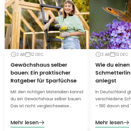
3 AB
12 DEC
3 AB
12 DEC
Gewächshaus selber
Wie du einen
bauen: Ein praktischer
Schmetterli
Ratgeber für Sparfüchse
anlegst
Mit den richtigen Materialien kannst
In Deutschland g
du ein Gewächshaus selber bauen.
verschiedene Sch
Das ist nicht vergleichsweise
– 190 davon sind 
günstig und bietet empfindlichen
schönen Flugküns
Pflanzen einen genau so schönen
Lebensraumverlus
Mehr lesen
Mehr lesen
Ort zum Wachsen und Gedeihen
Umweltverschmu