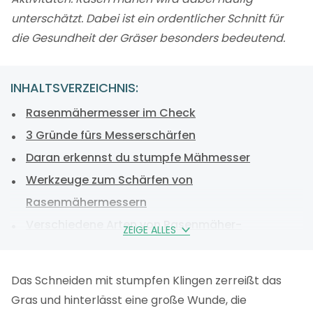
unterschätzt. Dabei ist ein ordentlicher Schnitt für
die Gesundheit der Gräser besonders bedeutend.
INHALTSVERZEICHNIS:
Rasenmähermesser im Check
3 Gründe fürs Messerschärfen
Daran erkennst du stumpfe Mähmesser
Werkzeuge zum Schärfen von
Rasenmähermessern
Verschiedene Arten von Rasenmäher-
ZEIGE ALLES
Messerschärfern
Rasenmähermesser schärfen – Schritt-für-
Das Schneiden mit stumpfen Klingen zerreißt das
Schritt-Anleitung
Gras und hinterlässt eine große Wunde, die