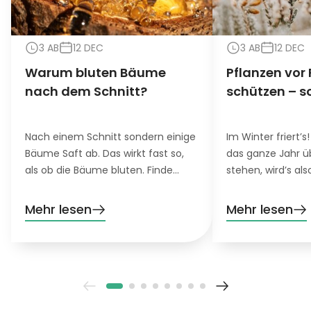
3 AB
12 DEC
3 AB
12 DEC
Warum bluten Bäume
Pflanzen vor 
nach dem Schnitt?
schützen – s
Nach einem Schnitt sondern einige
Im Winter friert’s!
Bäume Saft ab. Das wirkt fast so,
das ganze Jahr 
als ob die Bäume bluten. Finde
stehen, wird’s als
heraus, was genau es damit auf
Damit auch die n
sich hat und was du für blutende
harten Bäume, S
Mehr lesen
Mehr lesen
Bäume tun kannst.
Blumen in deinem
ist daher etwas F
gefragt.