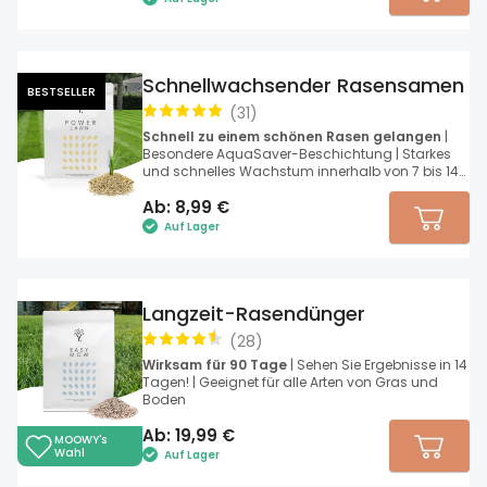
Schnellwachsender Rasensamen
BESTSELLER
(
31
)
Schnell zu einem schönen Rasen gelangen
|
Besondere AquaSaver-Beschichtung | Starkes
und schnelles Wachstum innerhalb von 7 bis 14
Tagen
Ab:
8,99
€
Auf Lager
Langzeit-Rasendünger
(
28
)
Wirksam für 90 Tage
| Sehen Sie Ergebnisse in 14
Tagen! | Geeignet für alle Arten von Gras und
Boden
Ab:
19,99
€
MOOWY's
Wahl
Auf Lager