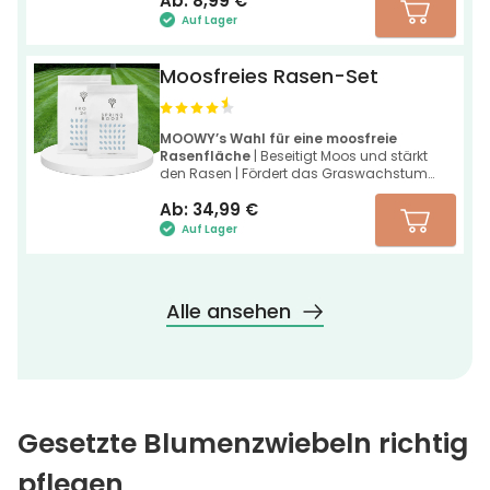
Ab:
8,99
€
Auf Lager
Moosfreies Rasen-Set
MOOWY’s Wahl für eine moosfreie
Rasenfläche
| Beseitigt Moos und stärkt
den Rasen | Fördert das Graswachstum
und eine tiefgrüne Farbe
Ab:
34,99
€
Auf Lager
Alle ansehen
Gesetzte Blumenzwiebeln richtig
pflegen