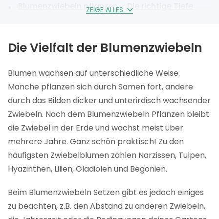
Blumenzwiebeln pflanzen – Die richtige Tiefe
ZEIGE ALLES
Blumenzwiebeln setzen – Mit dem richtigen
Abstand
Die Vielfalt der Blumenzwiebeln
Blumenzwiebeln pflanzen – Der ultimative
Schritt-für-Schritt-Plan
Blumen wachsen auf unterschiedliche Weise.
Gesetzte Blumenzwiebeln richtig pflegen
Manche pflanzen sich durch Samen fort, andere
Blumenzwiebeln nach der Blüte – Lassen oder
durch das Bilden dicker und unterirdisch wachsender
Zwiebeln. Nach dem Blumenzwiebeln Pflanzen bleibt
ausgraben?
die Zwiebel in der Erde und wächst meist über
FAQ
mehrere Jahre. Ganz schön praktisch! Zu den
häufigsten Zwiebelblumen zählen Narzissen, Tulpen,
Hyazinthen, Lilien, Gladiolen und Begonien.
Beim Blumenzwiebeln Setzen gibt es jedoch einiges
zu beachten, z.B. den Abstand zu anderen Zwiebeln,