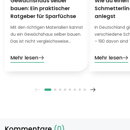
Gewächshaus selber
Wie du einen
bauen: Ein praktischer
Schmetterli
Ratgeber für Sparfüchse
anlegst
Mit den richtigen Materialien kannst
In Deutschland g
du ein Gewächshaus selber bauen.
verschiedene Sch
Das ist nicht vergleichsweise
– 190 davon sind 
günstig und bietet empfindlichen
schönen Flugküns
Pflanzen einen genau so schönen
Lebensraumverlus
Mehr lesen
Mehr lesen
Ort zum Wachsen und Gedeihen
Umweltverschmu
wie ein teures Fertig-
Klimawandel zun
Gewächshaus.
Du kannst helfen
Garten in eine kl
Schmetterlingsoa
Kommentare
(0)