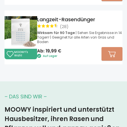
Langzeit-Rasendünger
(
28
)
Wirksam für 90 Tage
| Sehen Sie Ergebnisse in 14
Tagen! | Geeignet für alle Arten von Gras und
Boden
Ab:
19,99
€
MOOWY's
Wahl
Auf Lager
– DAS SIND WIR –
MOOWY inspiriert und unterstützt
Hausbesitzer, ihren Rasen und