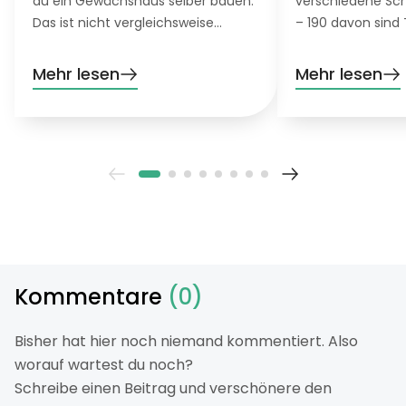
du ein Gewächshaus selber bauen.
verschiedene Sch
Das ist nicht vergleichsweise
– 190 davon sind 
günstig und bietet empfindlichen
schönen Flugküns
Pflanzen einen genau so schönen
Lebensraumverlus
Mehr lesen
Mehr lesen
Ort zum Wachsen und Gedeihen
Umweltverschmu
wie ein teures Fertig-
Klimawandel zun
Gewächshaus.
Du kannst helfen
Garten in eine kl
Schmetterlingsoa
Kommentare
(0)
Bisher hat hier noch niemand kommentiert. Also
worauf wartest du noch?
Schreibe einen Beitrag und verschönere den