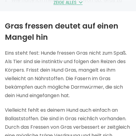
Wie halte ich meinen Hund davon ab, Gras zu
ZEIGE ALLES
fressen?
Gras fressen deutet auf einen
Mangel hin
Eins steht fest: Hunde fressen Gras nicht zum Spaß.
Als Tier sind sie instinktiv und folgen den Reizen des
Körpers. Frisst dein Hund Gras, mangelt es ihm
vielleicht an Nährstoffen. Die Fasern im Gras
bekämpfen auch mögliche Darmwürmer, die sich
dein Hund eingefangen hat.
Vielleicht fehlt es deinem Hund auch einfach an
Ballaststoffen. Die sind in Gras reichlich vorhanden.
Durch das Fressen von Gras verbessert er zeitgleich
eine mögliche träge Verdauung und heilt sich