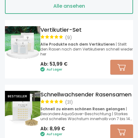
Alle ansehen
Vertikutier-Set
(
9
)
Alle Produkte nach dem Vertikutieren
| Stellt
den Rasen nach dem Vertikutieren schnell wieder
her
Ab:
53,99
€
Auf Lager
Schnellwachsender Rasensamen
BESTSELLER
(
31
)
Schnell zu einem schönen Rasen gelangen
|
Besondere AquaSaver-Beschichtung | Starkes
und schnelles Wachstum innerhalb von 7 bis 14
Tagen
Ab:
8,99
€
Auf Lager