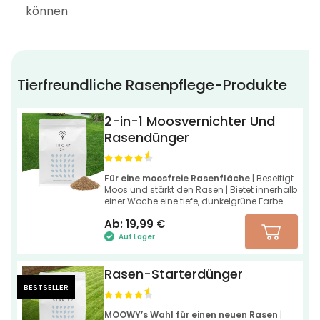
können
Tierfreundliche Rasenpflege-Produkte
2-in-1 Moosvernichter Und
Rasendünger
Für eine moosfreie Rasenfläche
| Beseitigt
Moos und stärkt den Rasen | Bietet innerhalb
einer Woche eine tiefe, dunkelgrüne Farbe
Ab:
19,99
€
Auf Lager
Rasen-Starterdünger
BESTSELLER
MOOWY’s Wahl für einen neuen Rasen
|